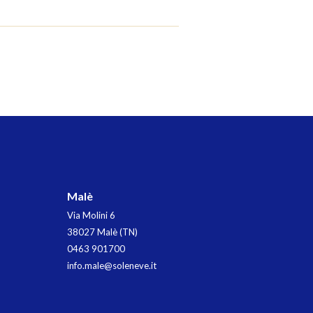
Malè
Via Molini 6
38027 Malè (TN)
0463 901700
info.male@soleneve.it