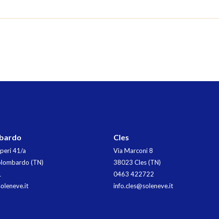
bardo
Cles
peri 41/a
Via Marconi 8
lombardo (TN)
38023 Cles (TN)
1
0463 422722
oleneve.it
info.cles@soleneve.it