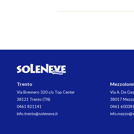
Trento
Mezzolom
Via Brennero 320 c/o Top Center
Via A. De Gas
38121 Trento (TN)
38017 Mezzo
0461 821141
0461 60038
info.trento@soleneve.it
info.mezzo@s