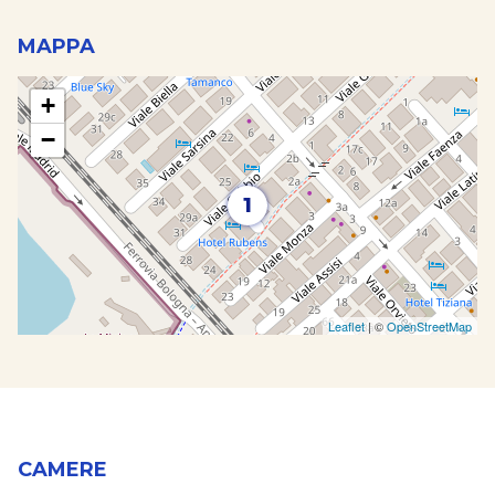
MAPPA
+
−
1
Leaflet
| ©
OpenStreetMap
CAMERE