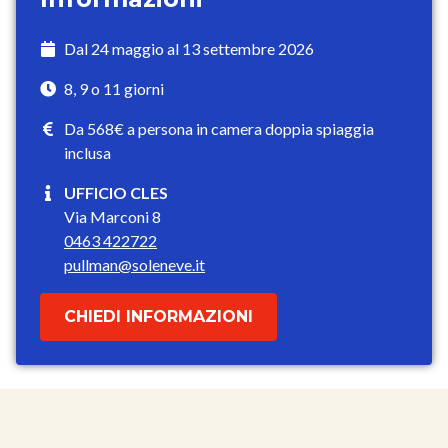
Dal 24 maggio al 13 settembre 2026
8, 9 o 11 giorni
Da 568€ a persona in camera doppia spiaggia
inclusa
UFFICIO CLES
Via Marconi 8
0463 422722
pullman@soleneve.it
CHIEDI INFORMAZIONI