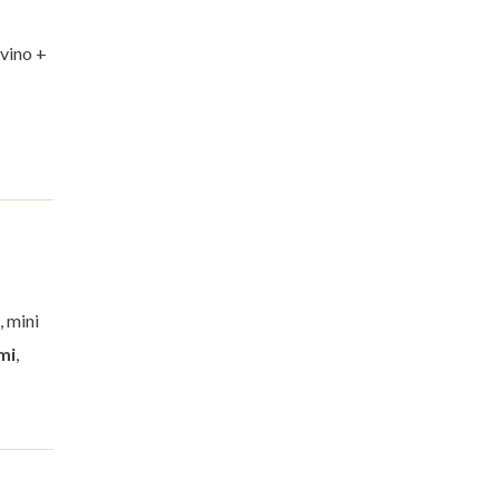
 vino +
, mini
mi
,