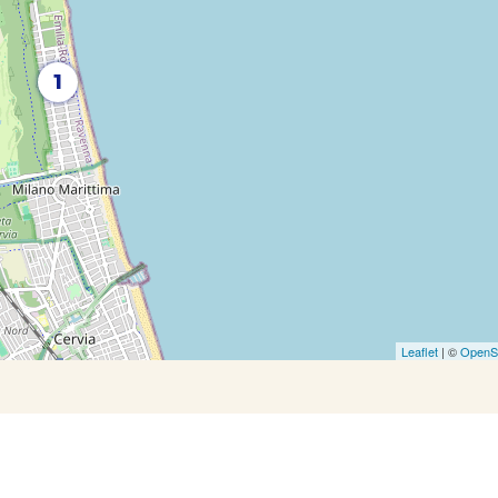
1
Leaflet
| ©
OpenS