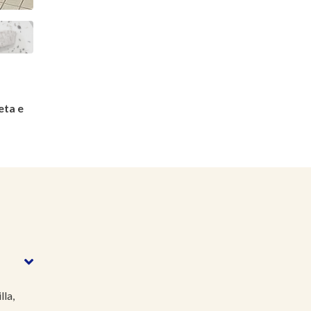
eta e
lla,