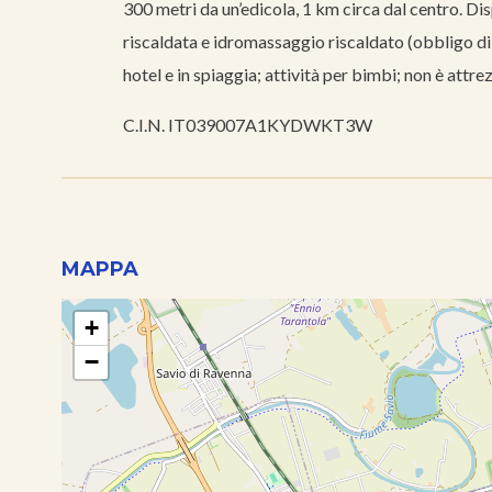
300 metri da un’edicola, 1 km circa dal centro. Disp
riscaldata e idromassaggio riscaldato (obbligo di c
hotel e in spiaggia; attività per bimbi; non è attre
C.I.N. IT039007A1KYDWKT3W
MAPPA
+
−