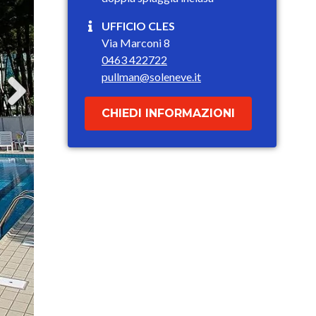
UFFICIO CLES
Via Marconi 8
0463 422722
pullman@soleneve.it
CHIEDI INFORMAZIONI