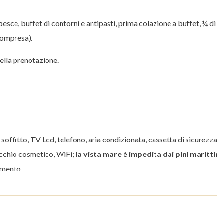
 pesce, buffet di contorni e antipasti, prima colazione a buffet, ¼ di
 compresa).
ella prenotazione.
soffitto, TV Lcd, telefono, aria condizionata, cassetta di sicurezza
pecchio cosmetico, WiFi;
la vista mare è impedita dai pini maritti
emento.