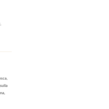
,
esca,
sulla
ina,