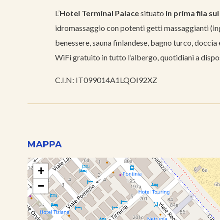
L’
Hotel Terminal Palace
situato
in prima fila su
idromassaggio con potenti getti massaggianti (i
benessere, sauna finlandese, bagno turco, doccia e
WiFi gratuito in tutto l’albergo, quotidiani a disp
C.I.N: IT099014A1LQOI92XZ
MAPPA
+
−