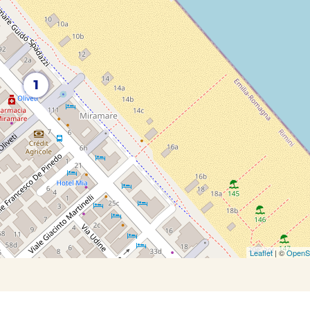
1
Leaflet
| ©
OpenS