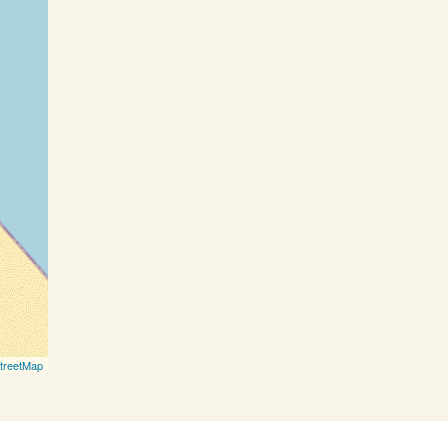
treetMap