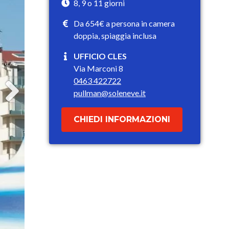
8, 9 o 11 giorni
Da 654€ a persona in camera
doppia, spiaggia inclusa
UFFICIO CLES
Via Marconi 8
0463 422722
pullman@soleneve.it
CHIEDI INFORMAZIONI