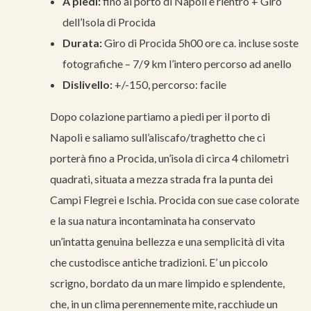
A piedi:
fino al porto di Napoli e rientro + Giro
dell’Isola di Procida
Durata:
Giro di Procida 5h00 ore ca. incluse soste
fotografiche – 7/9 km l’intero percorso ad anello
Dislivello:
+/-150, percorso: facile
Dopo colazione partiamo a piedi per il porto di
Napoli e saliamo sull’aliscafo/traghetto che ci
porterà fino a Procida, un’isola di circa 4 chilometri
quadrati, situata a mezza strada fra la punta dei
Campi Flegrei e Ischia. Procida con sue case colorate
e la sua natura incontaminata ha conservato
un’intatta genuina bellezza e una semplicità di vita
che custodisce antiche tradizioni. E’ un piccolo
scrigno, bordato da un mare limpido e splendente,
che, in un clima perennemente mite, racchiude un