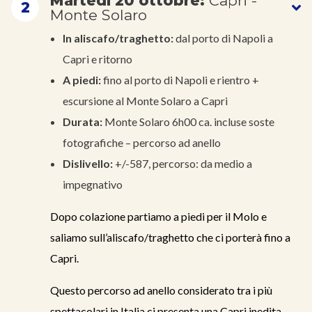
Martedì 20 ottobre:
Capri -
2
Monte Solaro
In aliscafo/traghetto:
dal porto di Napoli a
Capri e ritorno
A piedi:
fino al porto di Napoli e rientro +
escursione al Monte Solaro a Capri
Durata:
Monte Solaro 6h00 ca. incluse soste
fotografiche – percorso ad anello
Dislivello:
+/-587, percorso: da medio a
impegnativo
Dopo colazione partiamo a piedi per il Molo e
saliamo sull’aliscafo/traghetto che ci porterà fino a
Capri.
Questo percorso ad anello considerato tra i più
spettacolari in Italia ci presenta una Capri inedita,