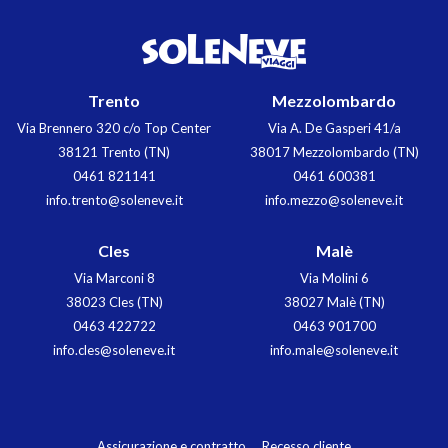
Trento
Mezzolombardo
Via Brennero 320 c/o Top Center
Via A. De Gasperi 41/a
38121 Trento (TN)
38017 Mezzolombardo (TN)
0461 821141
0461 600381
info.trento@soleneve.it
info.mezzo@soleneve.it
Cles
Malè
Via Marconi 8
Via Molini 6
38023 Cles (TN)
38027 Malè (TN)
0463 422722
0463 901700
info.cles@soleneve.it
info.male@soleneve.it
Assicurazione e contratto
Recesso cliente