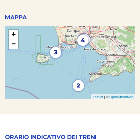
MAPPA
+
1
5
4
−
3
2
Leaflet
| ©
OpenStreetMap
ORARIO INDICATIVO DEI TRENI