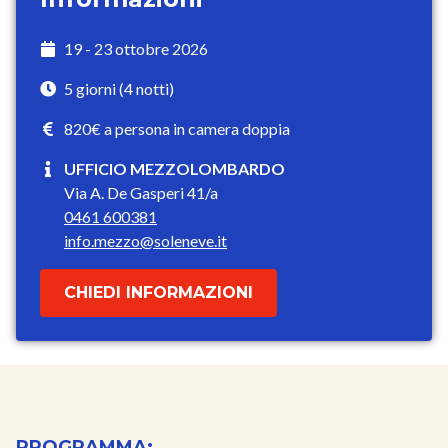
19 - 23 ottobre 2026
5 giorni (4 notti)
820€ a persona in camera doppia
UFFICIO MEZZOLOMBARDO
Via A. De Gasperi 41/a
0461 600381
info.mezzo@soleneve.it
CHIEDI INFORMAZIONI
PROGRAMMA: