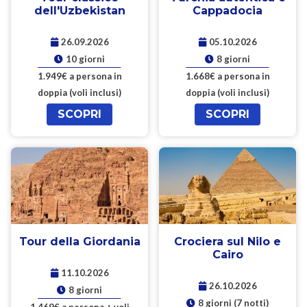
dell'Uzbekistan
Cappadocia
26.09.2026
05.10.2026
10 giorni
8 giorni
1.949€ a persona in
1.668€ a persona in
doppia (voli inclusi)
doppia (voli inclusi)
SCOPRI
SCOPRI
Tour della Giordania
Crociera sul Nilo e
Cairo
11.10.2026
26.10.2026
8 giorni
8 giorni (7 notti)