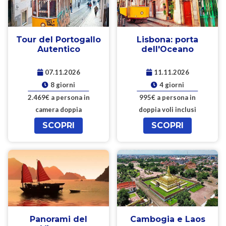
Tour del Portogallo
Lisbona: porta
Autentico
dell'Oceano
07.11.2026
11.11.2026
8 giorni
4 giorni
2.469€ a persona in
995€ a persona in
camera doppia
doppia voli inclusi
SCOPRI
SCOPRI
Panorami del
Cambogia e Laos