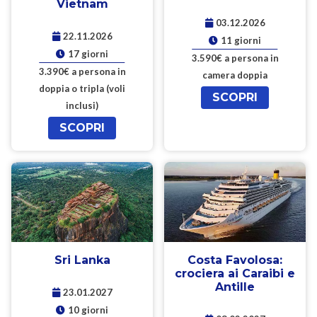
Vietnam
03.12.2026
22.11.2026
11 giorni
17 giorni
3.590€ a persona in
3.390€ a persona in
camera doppia
doppia o tripla (voli
SCOPRI
inclusi)
SCOPRI
Sri Lanka
Costa Favolosa:
crociera ai Caraibi e
Antille
23.01.2027
10 giorni