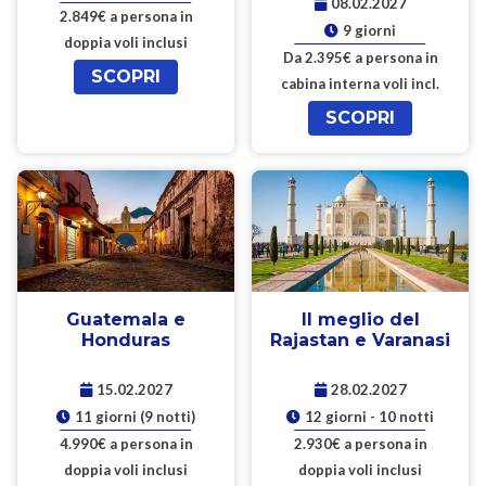
08.02.2027
2.849€ a persona in
9 giorni
doppia voli inclusi
Da 2.395€ a persona in
SCOPRI
cabina interna voli incl.
SCOPRI
Guatemala e
Il meglio del
Honduras
Rajastan e Varanasi
15.02.2027
28.02.2027
11 giorni (9 notti)
12 giorni - 10 notti
4.990€ a persona in
2.930€ a persona in
doppia voli inclusi
doppia voli inclusi