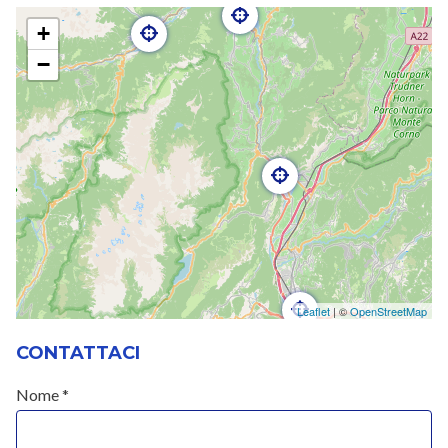
+
−
Leaflet
| ©
OpenStreetMap
CONTATTACI
Nome *