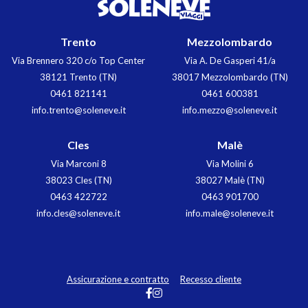
Trento
Mezzolombardo
Via Brennero 320 c/o Top Center
Via A. De Gasperi 41/a
38121 Trento (TN)
38017 Mezzolombardo (TN)
0461 821141
0461 600381
info.trento@soleneve.it
info.mezzo@soleneve.it
Cles
Malè
Via Marconi 8
Via Molini 6
38023 Cles (TN)
38027 Malè (TN)
0463 422722
0463 901700
info.cles@soleneve.it
info.male@soleneve.it
Assicurazione e contratto
Recesso cliente