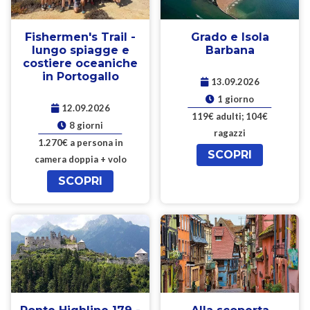
Fishermen's Trail -
Grado e Isola
lungo spiagge e
Barbana
costiere oceaniche
in Portogallo
13.09.2026
1 giorno
12.09.2026
119€ adulti; 104€
8 giorni
ragazzi
1.270€ a persona in
SCOPRI
camera doppia + volo
SCOPRI