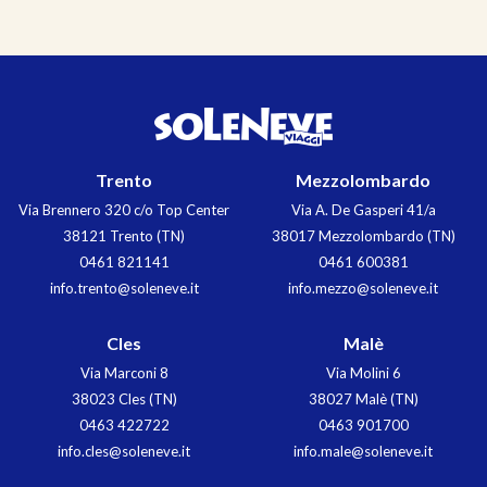
Trento
Mezzolombardo
Via Brennero 320 c/o Top Center
Via A. De Gasperi 41/a
38121 Trento (TN)
38017 Mezzolombardo (TN)
0461 821141
0461 600381
info.trento@soleneve.it
info.mezzo@soleneve.it
Cles
Malè
Via Marconi 8
Via Molini 6
38023 Cles (TN)
38027 Malè (TN)
0463 422722
0463 901700
info.cles@soleneve.it
info.male@soleneve.it