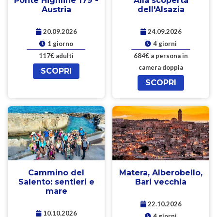
Ponte Highline 179 -
Alla scoperta
Austria
dell'Alsazia
20.09.2026
24.09.2026
1 giorno
4 giorni
117€ adulti
684€ a persona in
camera doppia
SCOPRI
SCOPRI
Cammino del
Matera, Alberobello,
Salento: sentieri e
Bari vecchia
mare
22.10.2026
10.10.2026
4 giorni