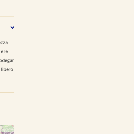
ezza
 e le
eodegar
 libero