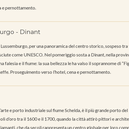
na e pernottamento.
rgo - Dinant
di Lussemburgo, per una panoramica del centro storico, sospeso tra 
onosciute come UNESCO. Nel pomeriggio sosta a Dinant, nella provin
 falesia e il fiume: la sua bellezza le ha valso il soprannome di “Fig
a Leffe. Proseguimento verso l’hotel, cena e pernottamento.
’arte e porto industriale sul fiume Schelda, è il più grande porto del
li d’oro tra il 1600 e il 1700, quando la città attirò pittori e archite
diamanti, che da secoli rappresenta un centro globale per loro co