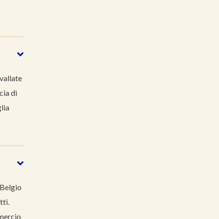
vallate
cia di
lia
 Belgio
tti.
mmercio