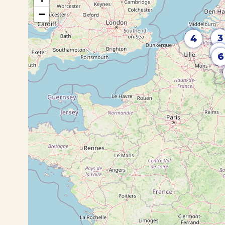
−
3
4
5
6