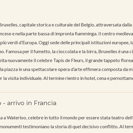
uxelles, capitale storica e culturale del Belgio, attraversata dalla
francese e nella parte bassa di impronta fiamminga. Il centro medieval
iù verdi d’Europa. Oggi sede delle principali istituzioni europee, la
mo. Famosa per il fumetto, la cioccolata e la birra, Bruxelles è una c
ta nuovamente il celebre Tapis de Fleurs, il grande tappeto florea
la piazza in una spettacolare opera d’arte effimera composta da mi
a visita individuale. Al termine rientro in hotel, cena e pernottam
- arrivo in Francia
 a Waterloo, celebre in tutto il mondo per essere stata teatro dell
onumenti testimoniano la storia di quel decisivo conflitto. Al ter