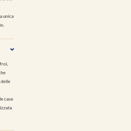
a unica
io.
roi,
che
 delle
le case
rizzata