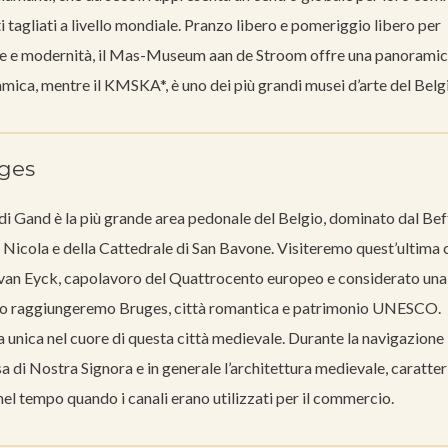
ti tagliati a livello mondiale. Pranzo libero e pomeriggio libero per
one e modernità, il Mas-Museum aan de Stroom offre una panoramic
ramica, mentre il KMSKA*, è uno dei più grandi musei d’arte del Belg
ges
di Gand è la più grande area pedonale del Belgio, dominato dal Beff
San Nicola e della Cattedrale di San Bavone. Visiteremo quest’ultima 
an van Eyck, capolavoro del Quattrocento europeo e considerato una
gio raggiungeremo Bruges, città romantica e patrimonio UNESCO.
a unica nel cuore di questa città medievale. Durante la navigazione 
iesa di Nostra Signora e in generale l’architettura medievale, caratte
nel tempo quando i canali erano utilizzati per il commercio.