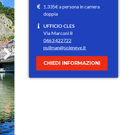
1.335€ a persona in camera
doppia
UFFICIO CLES
Via Marconi 8
0463 422722
pullman@soleneve.it
CHIEDI INFORMAZIONI