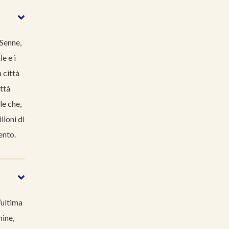
 Senne,
e e i
 città
ittà
le che,
lioni di
ento.
’ultima
mine,