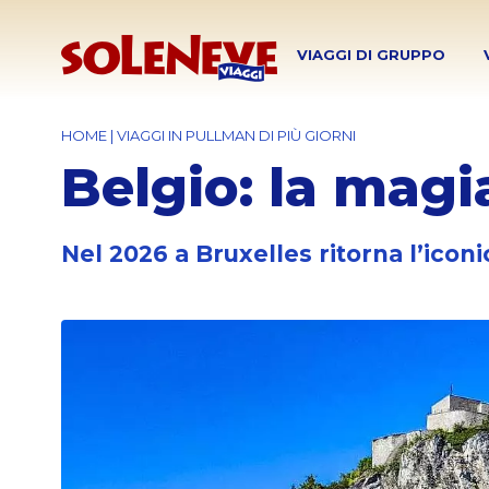
VIAGGI DI GRUPPO
HOME
|
VIAGGI IN PULLMAN DI PIÙ GIORNI
Belgio: la magi
Nel 2026 a Bruxelles ritorna l’iconi