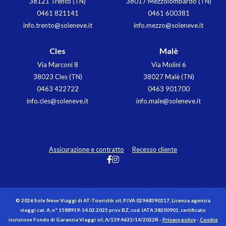
38121 Trento (TN)
38017 Mezzolombardo (TN)
0461 821141
0461 600381
info.trento@soleneve.it
info.mezzo@soleneve.it
Cles
Malè
Via Marconi 8
Via Molini 6
38023 Cles (TN)
38027 Malè (TN)
0463 422722
0463 901700
info.cles@soleneve.it
info.male@soleneve.it
Assicurazione e contratto
Recesso cliente
© 2026 Sole Neve Viaggi di AT-Touristik srl, P.IVA 02968390217, Licenza agenzia
viaggi cat. A, n° 1588919-14.02.2025 prov. BZ, cod. IATA 38200901, certificato
iscrizione Fondo di Garanzia Viaggi srl, A/139.4633/14/2022R -
Privacy policy
-
Cookie