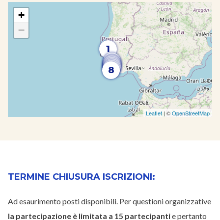
+
−
1
2
3
4
5
6
7
8
Leaflet
| ©
OpenStreetMap
TERMINE CHIUSURA ISCRIZIONI:
Ad esaurimento posti disponibili. Per questioni organizzative
la partecipazione è limitata a 15 partecipanti
e pertanto