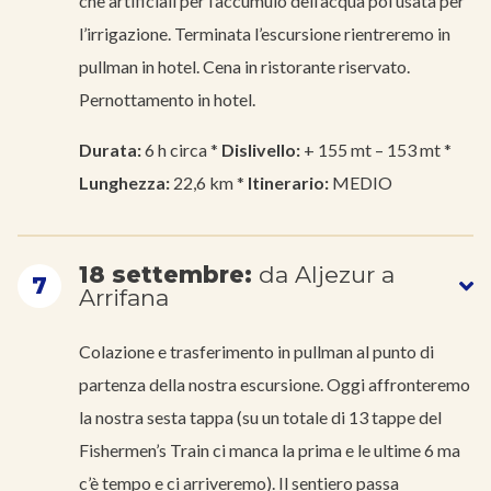
che artificiali per l’accumulo dell’acqua poi usata per
l’irrigazione. Terminata l’escursione rientreremo in
pullman in hotel. Cena in ristorante riservato.
Pernottamento in hotel.
Durata:
6 h circa *
Dislivello:
+ 155 mt – 153 mt *
Lunghezza:
22,6 km *
Itinerario:
MEDIO
18 settembre:
da Aljezur a
7
Arrifana
Colazione e trasferimento in pullman al punto di
partenza della nostra escursione. Oggi affronteremo
la nostra sesta tappa (su un totale di 13 tappe del
Fishermen’s Train ci manca la prima e le ultime 6 ma
c’è tempo e ci arriveremo). Il sentiero passa