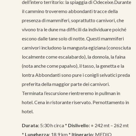
dell’intero territorio: la spiaggia di Odeceixe.Durante
il cammino troveremo abbondanti tracce della
presenza di mammiferi, soprattutto carnivori, che
vivono tra le dune ma difficili da individuare poiché
escono dalle tane solo di notte. Questi mammiferi
carnivori includono la mangusta egiziana (conosciuta
localmente come escalabardo), la donnola, la faina
(nota anche come papalvo), il tasso, la genetta e la
lontra Abbondanti sono pure i conigli selvatici preda
preferita della maggior parte dei carnivori.
Terminata l’escursione rientreremo in pullman in
hotel. Cena in ristorante riservato. Pernottamento in
hotel.
Durata:
5:30 h circa *
Dislivello:
+ 242 mt – 262 mt
*
Lunghezza:
18,9 km *
Itinerario:
MEDIO