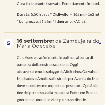
Cena in ristorante riservato. Pernottamento in hotel.
Durata:
5:50 h circa *
Dislivello:
+ 162 mt – 162 mt
*
Lunghezza:
21,5 km *
Itinerario:
FACILE
16 settembre:
da Zambujeira do
5
Mar a Odeceixe
Colazione e trasferimento in pullman al punto di
partenza della nostra escursione. Oggi
attraverseremo le spiagge di Alteirinhos, Carvalhal,
Machados e Amália sulla strada per Azenha do Mar,
dove incontreremo un porto di pescatori. Quasi alla
fine del percorso, dalla maestosa Ponta em Branco,
godremo di una delle viste più straordinarie