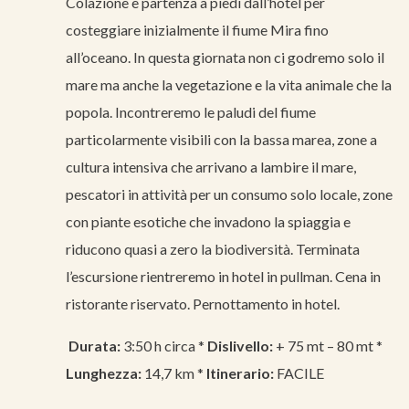
Colazione e partenza a piedi dall’hotel per
costeggiare inizialmente il fiume Mira fino
all’oceano. In questa giornata non ci godremo solo il
mare ma anche la vegetazione e la vita animale che la
popola. Incontreremo le paludi del fiume
particolarmente visibili con la bassa marea, zone a
cultura intensiva che arrivano a lambire il mare,
pescatori in attività per un consumo solo locale, zone
con piante esotiche che invadono la spiaggia e
riducono quasi a zero la biodiversità. Terminata
l’escursione rientreremo in hotel in pullman. Cena in
ristorante riservato. Pernottamento in hotel.
Durata:
3:50 h circa *
Dislivello:
+ 75 mt – 80 mt *
Lunghezza:
14,7 km *
Itinerario:
FACILE