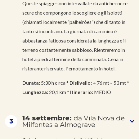
Queste spiagge sono intervallate da antiche rocce
scure che compongono le scogliere e gli isolotti
(chiamati localmente “palheirões”) che di tanto in
tanto si incontrano. La giornata di cammino è
abbastanza faticosa considerata la lunghezza e il
terreno costantemente sabbioso. Rientreremo in
hotel a piedi al termine della camminata. Cena in
ristorante riservato. Pernottamento in hotel.
Durata:
5:30 h circa *
Dislivello:
+ 76 mt – 53 mt *
Lunghezza:
20,1 km *
Itinerario:
MEDIO
14 settembre:
da Vila Nova de
3
Milfontes a Almograve