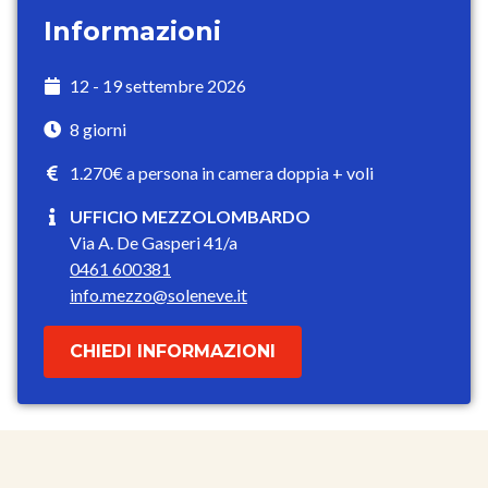
Informazioni
12 - 19 settembre 2026
8 giorni
1.270€ a persona in camera doppia + voli
UFFICIO MEZZOLOMBARDO
Via A. De Gasperi 41/a
0461 600381
info.mezzo@soleneve.it
CHIEDI INFORMAZIONI