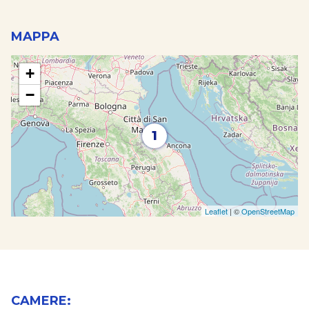
MAPPA
+
−
1
Leaflet
| ©
OpenStreetMap
CAMERE: