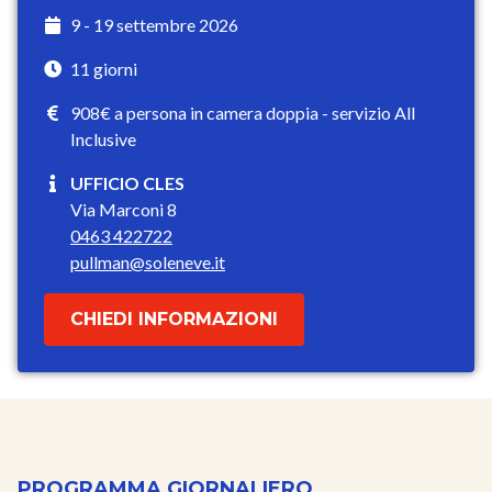
9 - 19 settembre 2026
11 giorni
908€ a persona in camera doppia - servizio All
Inclusive
UFFICIO CLES
Via Marconi 8
0463 422722
pullman@soleneve.it
CHIEDI INFORMAZIONI
PROGRAMMA GIORNALIERO