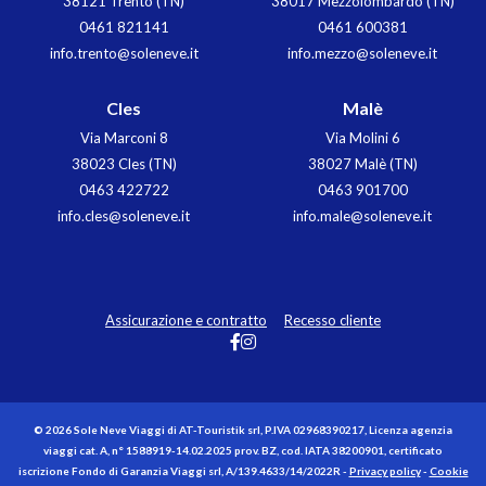
38121 Trento (TN)
38017 Mezzolombardo (TN)
0461 821141
0461 600381
info.trento@soleneve.it
info.mezzo@soleneve.it
Cles
Malè
Via Marconi 8
Via Molini 6
38023 Cles (TN)
38027 Malè (TN)
0463 422722
0463 901700
info.cles@soleneve.it
info.male@soleneve.it
Assicurazione e contratto
Recesso cliente
© 2026 Sole Neve Viaggi di AT-Touristik srl, P.IVA 02968390217, Licenza agenzia
viaggi cat. A, n° 1588919-14.02.2025 prov. BZ, cod. IATA 38200901, certificato
iscrizione Fondo di Garanzia Viaggi srl, A/139.4633/14/2022R -
Privacy policy
-
Cookie